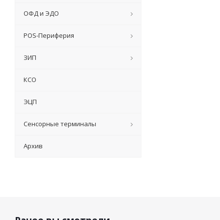
ОФД и ЭДО
POS-Периферия
ЗИП
КСО
ЭЦП
Сенсорные терминалы
Архив